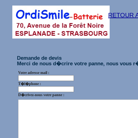
RETOUR A
Demande de devis
Merci de nous d�crire votre panne, nous vous r
Votre adresse mail :
T�l�phone :
D�crivez-nous votre panne :